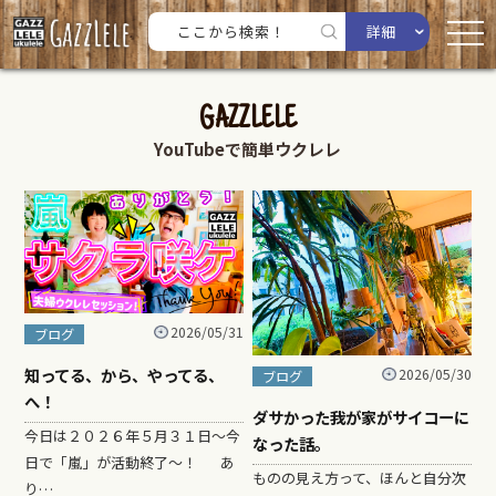
詳細
GAZZLELE
YouTubeで簡単ウクレレ
2026/05/31
ブログ
知ってる、から、やってる、
2026/05/30
ブログ
へ！
ダサかった我が家がサイコーに
今日は２０２６年５月３１日〜今
なった話。
日で「嵐」が活動終了〜！ あ
ものの見え方って、ほんと自分次
り…