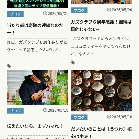
2026/05/20
ブログ
2026/05/21
ブログ
ガズクラブ６周年感謝！継続は
当たり前は奇跡の連続なのだ
目的じゃない~
ー！
ガズクラブっていうオンライン
昨日、ガズクラブ６周年ありがと
コミュニティーをやってるんだけ
う～！って話をしたんだけど、
ど、なんと…
…
2026/05/19
ブログ
2026/05/18
ブログ
伝えたいなら、まずハマれ！
だいたいのことは【うつわ】核
心は中身！