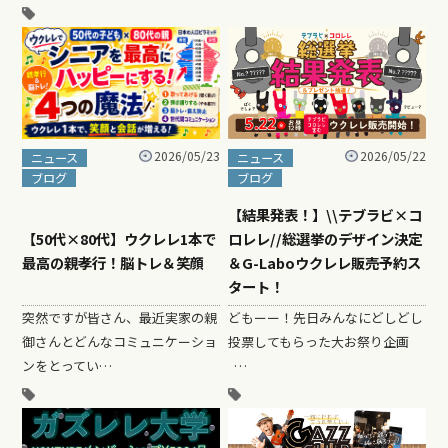
2026/05/22
2026/05/23
ニュース
ニュース
ブログ
ブログ
【結果発表！】\\テブラビ×コ
ロレレ//総選挙のデザイン決定
【50代×80代】ウクレレ1本で
＆G-Laboウクレレ販売予約ス
最高の親孝行！脳トレ＆笑顔
タート！
どもーー！先日みんなにどしどし
突然ですが皆さん、最近実家の親
投票してもらった大お祭り企画
御さんとどんなコミュニケーショ
…
ンをとってい…