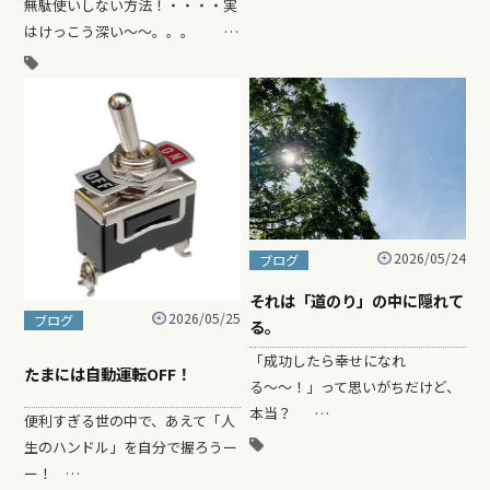
無駄使いしない方法！・・・・実
はけっこう深い～～。。。 …
2026/05/24
ブログ
それは「道のり」の中に隠れて
2026/05/25
ブログ
る。
「成功したら幸せになれ
たまには自動運転OFF！
る〜〜！」って思いがちだけど、
本当？ …
便利すぎる世の中で、あえて「人
生のハンドル」を自分で握ろうー
ー！ …