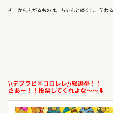
そこから広がるものは、ちゃんと続くし、伝わ
\\
テブラビ
×
コロレレ
//
総選挙！！
さあー！！投票してくれよな〜〜⬇︎