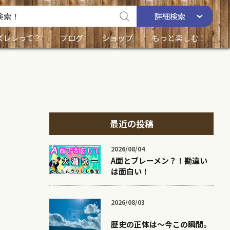
詳細
検索
ズレレって？
ブログ
ショップ
もっと楽しむ！
最近の投稿
2026/08/04
A面とブレーメン？！勘違い
は面白い！
2026/08/03
歴史の正体は〜今この瞬間。