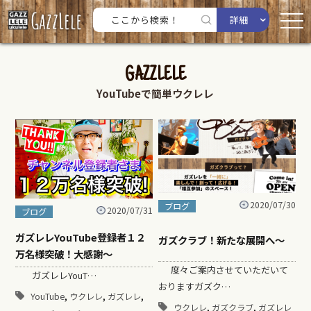
詳細
GAZZLELE
YouTubeで簡単ウクレレ
2020/07/30
ブログ
2020/07/31
ブログ
ガズレレYouTube登録者１２
ガズクラブ！新たな展開へ〜
万名様突破！大感謝～
度々ご案内させていただいて
ガズレレYouT…
おりますガズク…
,
,
,
YouTube
ウクレレ
ガズレレ
,
,
ウクレレ
ガズクラブ
ガズレレ