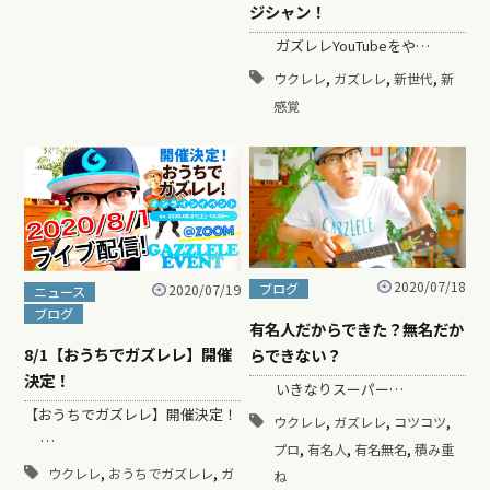
ジシャン！
ガズレレYouTubeをや…
,
,
,
ウクレレ
ガズレレ
新世代
新
感覚
2020/07/18
ブログ
2020/07/19
ニュース
ブログ
有名人だからできた？無名だか
8/1【おうちでガズレレ】開催
らできない？
決定！
いきなりスーパー…
【おうちでガズレレ】開催決定！
,
,
,
ウクレレ
ガズレレ
コツコツ
…
,
,
,
プロ
有名人
有名無名
積み重
,
,
ウクレレ
おうちでガズレレ
ガ
ね