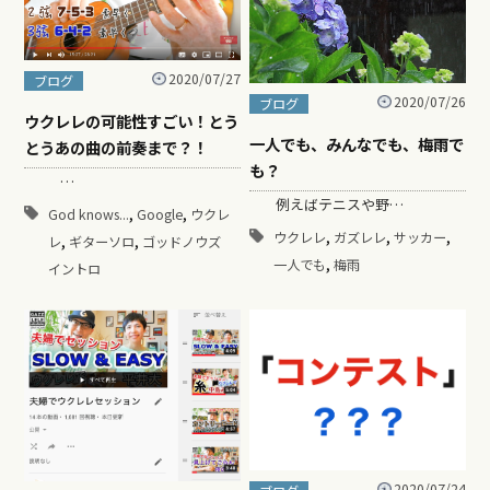
2020/07/27
ブログ
2020/07/26
ブログ
ウクレレの可能性すごい！とう
一人でも、みんなでも、梅雨で
とうあの曲の前奏まで？！
も？
…
例えばテニスや野…
,
,
God knows...
Google
ウクレ
,
,
,
ウクレレ
ガズレレ
サッカー
,
,
レ
ギターソロ
ゴッドノウズ
,
一人でも
梅雨
イントロ
2020/07/24