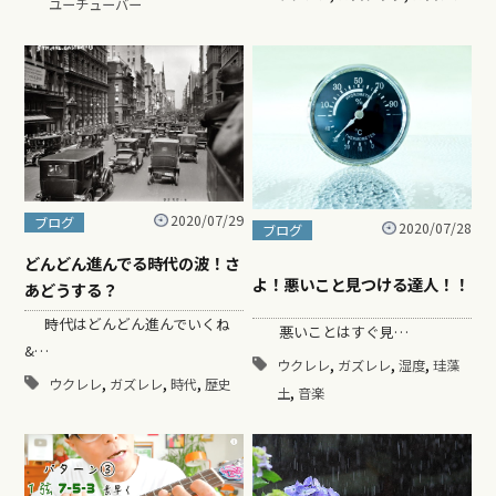
ユーチューバー
2020/07/29
ブログ
2020/07/28
ブログ
どんどん進んでる時代の波！さ
よ！悪いこと見つける達人！！
あどうする？
時代はどんどん進んでいくね
悪いことはすぐ見…
&…
,
,
,
ウクレレ
ガズレレ
湿度
珪藻
,
,
,
ウクレレ
ガズレレ
時代
歴史
,
土
音楽