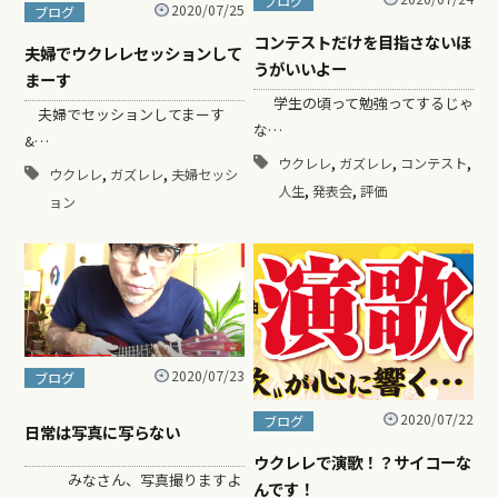
ブログ
2020/07/25
ブログ
コンテストだけを目指さないほ
夫婦でウクレレセッションして
うがいいよー
まーす
学生の頃って勉強ってするじゃ
夫婦でセッションしてまーす
な…
&…
,
,
,
ウクレレ
ガズレレ
コンテスト
,
,
ウクレレ
ガズレレ
夫婦セッシ
,
,
人生
発表会
評価
ョン
2020/07/23
ブログ
2020/07/22
ブログ
日常は写真に写らない
ウクレレで演歌！？サイコーな
みなさん、写真撮りますよ
んです！