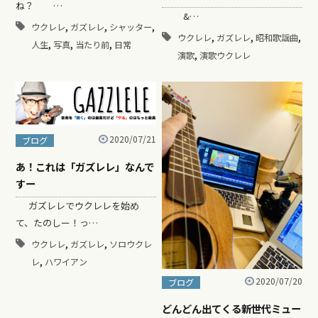
ね？ …
&…
,
,
,
ウクレレ
ガズレレ
シャッター
,
,
,
ウクレレ
ガズレレ
昭和歌謡曲
,
,
,
人生
写真
当たり前
日常
,
演歌
演歌ウクレレ
2020/07/21
ブログ
あ！これは「ガズレレ」なんで
すー
ガズレレでウクレレを始め
て、たのしー！っ…
,
,
ウクレレ
ガズレレ
ソロウクレ
,
レ
ハワイアン
2020/07/20
ブログ
どんどん出てくる新世代ミュー