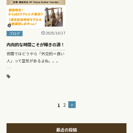
2025/10/17
ブログ
内向的な時間こそが輝きの源！
世間ではどうやら「外交的＝良い
人」って空気があるよね。。。
…
1
2
>
最近の投稿