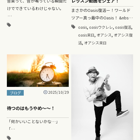
レッスン動画をシェア！
音楽って、音が鳴っている瞬間だ
けでできているわけじゃない。
まさかのOasis復活ー！ワールド
…
ツアー真っ最中のOasis！ &nbs…
,
,
,
oasis
oasisウクレレ
oasis復活
,
,
oasis来日
オアシス
オアシス復
,
活
オアシス来日
2025/10/29
ブログ
待つのはもうやめ〜〜！
「何かいいことないかな…」
「…