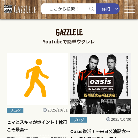
詳細
GAZZLELE
YouTubeで簡単ウクレレ
2025/10/31
ブログ
2025/10/30
ブログ
ヒマとスキマがポイント！休符
こそ最高〜
Oasis復活！〜来日公演記念〜