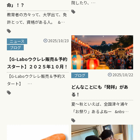
院したり、…
命」！？
教育者の方々って、大学出て、免
許とって、資格がある人。 &…
2025/10/23
ニュース
ブログ
【G-Laboウクレレ販売＆予約
スタート】２０２５年１０月！
2025/10/22
ブログ
【G-Laboウクレレ販売＆予約ス
タート】 …
どんなことにも「発祥」があ
る！
夏〜秋といえば、全国津々浦々
「お祭り」あるよねー &nbs…