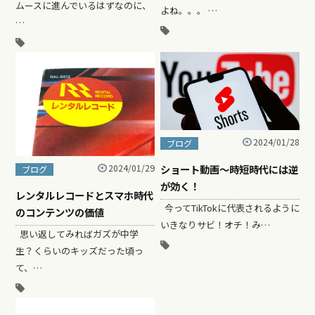
ムースに進んでいるはずなのに、
よね。。。 …
…
2024/01/28
ブログ
ショート動画〜時短時代には逆
2024/01/29
ブログ
が効く！
レンタルレコードとスマホ時代
今ってTikTokに代表されるように
のコンテンツの価値
いきなりサビ！オチ！み…
思い返してみればガズが中学
生？くらいのキッズだった頃っ
て、…