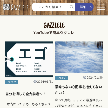
詳細
GAZZLELE
YouTubeで簡単ウクレレ
2024/01/30
ブログ
2024/01/31
ブログ
意味もない心配事を抱えてない
かい？
自分を消して全力前進〜！
今って真冬。。。ここ最近は良い
本当だったらめっちゃくちゃス
お天気だけど、まあとにかく寒い