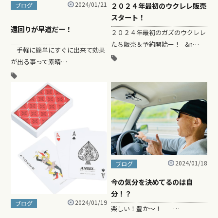
2024/01/21
２０２４年最初のウクレレ販売
ブログ
スタート！
遠回りが早道だー！
２０２４年最初のガズのウクレレ
たち販売＆予約開始ー！ &n…
手軽に簡単にすぐに出来て効果
が出る事って素晴…
2024/01/18
ブログ
今の気分を決めてるのは自
分！？
2024/01/19
ブログ
楽しい！豊か〜！ …