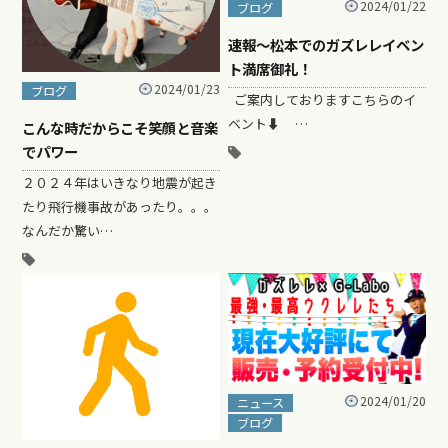
2024/01/22
ブログ
速報〜松本でのガズレレイベン
ト満席御礼！
2024/01/23
ブログ
ご案内しておりますこちらのイ
ベント⬇︎ …
こんな時だからこそ笑顔と音楽
でパワー
２０２４年はいきなり地震が起き
たり飛行機事故があったり。。。
なんだか驚い…
2024/01/20
ニュース
ブログ