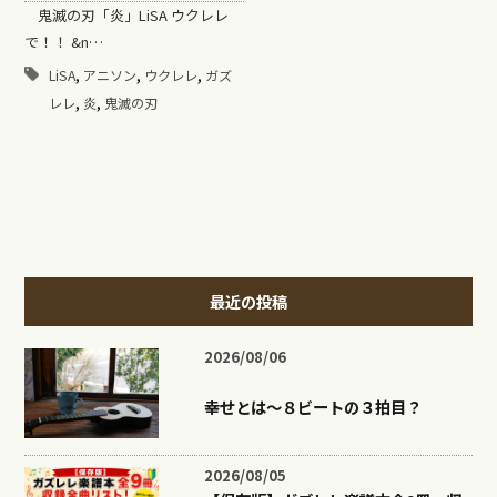
鬼滅の刃「炎」LiSA ウクレレ
で！！ &n…
,
,
,
LiSA
アニソン
ウクレレ
ガズ
,
,
レレ
炎
鬼滅の刃
最近の投稿
2026/08/06
幸せとは〜８ビートの３拍目？
2026/08/05