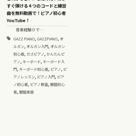
すぐ弾ける４つのコードと練習
曲を無料動画で！ピアノ初心者
YouTube！
音楽経験０で…
,
,
GAZZ PIANO
GAZZPIANO
オ
,
,
ルガン
オルガン入門
オルガン
,
,
初心者
ガズピアノ
かんたんピ
,
,
アノ
キーボード
キーボード入
,
,
,
門
キーボード初心者
ピアノ
ピ
,
,
アノレッスン
ピアノ入門
ピア
,
,
ノ初心者
ピアノ教室
鍵盤初心
,
者
鍵盤楽器