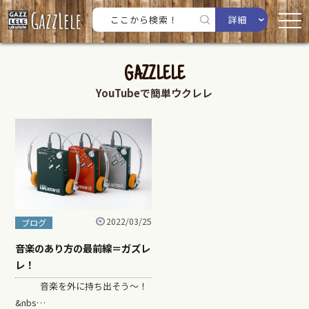
詳細
GAZZLELE
YouTubeで簡単ウクレレ
2022/03/25
ブログ
音楽のあり方の最前線＝ガズレ
レ！
音楽を外に持ち出そう〜！
&nbs…