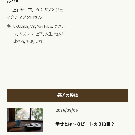
ん??!!
「上」か「下」か？ガズとジェ
イクシマブクロさん …
,
,
,
UKULELE
VS
YouTube
ウクレ
,
,
,
,
レ
ガズレレ
上下
人生
他人と
,
,
比べる
対決
比較
最近の投稿
2026/08/06
幸せとは〜８ビートの３拍目？