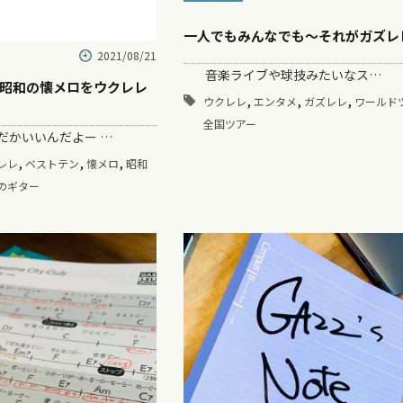
一人でもみんなでも〜それがガズレ
2021/08/21
音楽ライブや球技みたいなス…
昭和の懐メロをウクレレ
,
,
,
ウクレレ
エンタメ
ガズレレ
ワールド
全国ツアー
かいいんだよー …
,
,
,
レレ
ベストテン
懐メロ
昭和
のギター