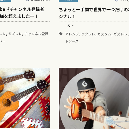
ube《チャンネル登録者
ちょっと一手間で世界で一つだけの
様を超えましたー！
ジナル！
&…
,
,
,
,
,
レレ
ガズレレ
チャンネル登録
アレンジ
ウクレレ
カスタム
ガズレレ
バー
トソース