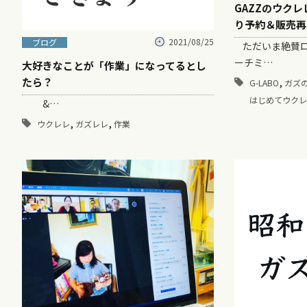
GAZZのウクレレ
り予約＆販売再
2021/08/25
ブログ
ただいま絶賛ロ
ーチミ…
大好きなことが「作業」になってるとし
,
たら？
G-LABO
ガズ
はじめてウクレ
&…
,
,
ウクレレ
ガズレレ
作業