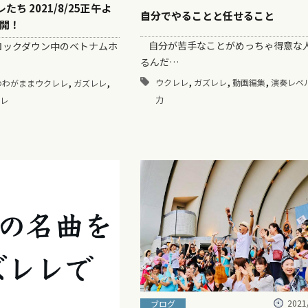
たち 2021/8/25正午よ
自分でやることと任せること
開！
自分が苦手なことがめっちゃ得意な
ックダウン中のベトナムホ
るんだ…
,
,
,
,
,
ウクレレ
ガズレレ
動画編集
演奏レベ
のわがままウクレレ
ガズレレ
力
レ
2021
ブログ