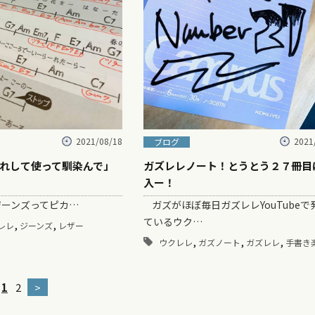
2021/08/18
2021
ブログ
れして使って馴染んで」
ガズレレノート！とうとう２７冊目
入ー！
ーンズってピカ…
ガズがほぼ毎日ガズレレYouTubeで
ているウク…
,
,
レレ
ジーンズ
レザー
,
,
,
ウクレレ
ガズノート
ガズレレ
手書き
1
2
>