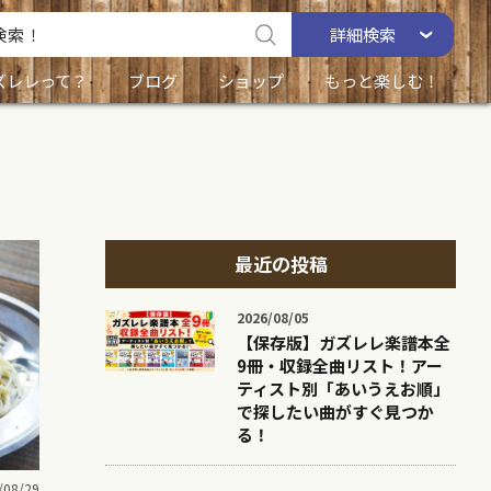
詳細
検索
ズレレって？
ブログ
ショップ
もっと楽しむ！
最近の投稿
2026/08/05
【保存版】ガズレレ楽譜本全
9冊・収録全曲リスト！アー
ティスト別「あいうえお順」
で探したい曲がすぐ見つか
る！
/08/29