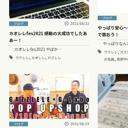
ブログ
2021/08/22
ブログ
やっぱり安心〜
カオレレfes2021 感動の大成功でしたあ
で歌おう！
あー！
やっぱりなんだ
カオレレfes2021 やばか…
,
ウクレレ
ガズ
,
,
ウクレレ
カオレレ
ガズレレ
,
の名曲
真夜中
2021/08/19
ブログ