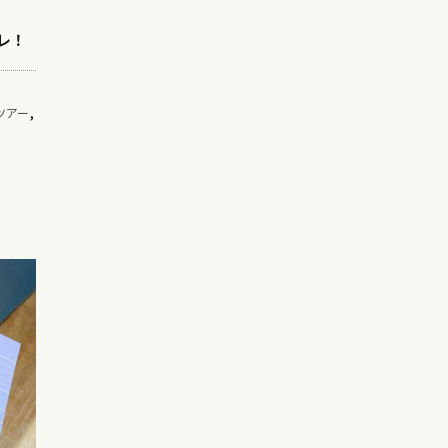
レ！
,
ツアー