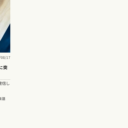
/08/17
に突
発信し
楽譜