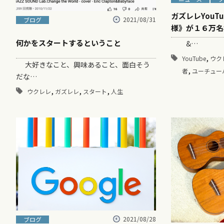
ガズレレYouT
2021/08/31
ブログ
様》が１６万名
何かをスタートするということ
&…
,
YouTube
ウク
大好きなこと、興味あること、面白そう
,
者
ユーチュー
だな…
,
,
,
ウクレレ
ガズレレ
スタート
人生
2021/08/28
ブログ