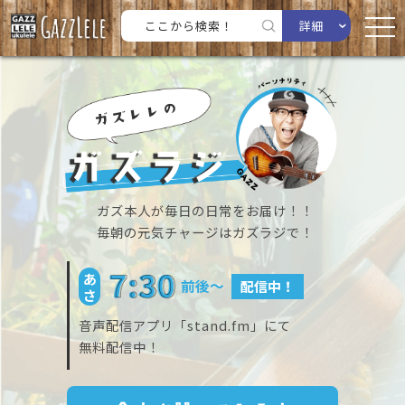
詳細
の
ガズレレ
ガズラジ
ガズ本人が毎日の日常をお届け！！
毎朝の元気チャージはガズラジで！
あ
前後〜
配信中！
さ
音声配信アプリ「stand.fm」にて
無料配信中！