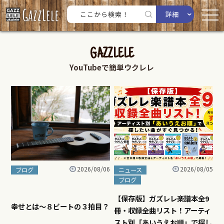
詳細
GAZZLELE
YouTubeで簡単ウクレレ
2026/08/06
2026/08/05
ブログ
ニュース
ブログ
【保存版】ガズレレ楽譜本全9
幸せとは〜８ビートの３拍目？
冊・収録全曲リスト！アーティ
スト別「あいうえお順」で探し