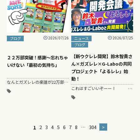
2026/07/26
2026/07/25
ブログ
ニュース
ブログ
【新ウクレレ開発】鈴木智貴さ
２２万部突破！感謝〜忘れちゃ
ん×ガズレレ×G-Laboの共同
いけない「最初の気持ち」
プロジェクト「よるレレ」始
動！
なんとガズレレの楽譜が22万部突破したらしい！！ …らしい、というのも、発売中の『ウクレレマガジン』の広告を見て、「えええーーー！！…
これはすごいいぞーー！ ウクレレ奏者の鈴木智貴さん、ガズレレ、そしてG-Laboの制作チーム（ベトナムのビルダー川上＆代表のMr,上田）…
1
2
3
4
5
6
7
8
…
304
>