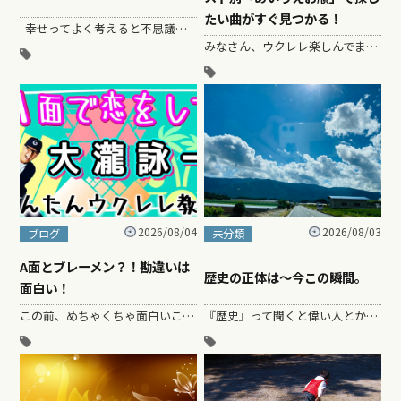
たい曲がすぐ見つかる！
幸せってよく考えると不思議だよね〜だって、人によって全然違う。 お金持ちが幸せな人もいれば〜のんびり暮らすのが幸せ…
みなさん、ウクレレ楽しんでますか〜？ ガズです！ ガズレレの楽譜本、なんと２２枚部突破という快挙！！！そしてこれまでに出している楽譜本は全１０冊…
2026/08/04
2026/08/03
ブログ
未分類
A面とブレーメン？！勘違いは
歴史の正体は〜今この瞬間。
面白い！
この前、めちゃくちゃ面白いことがあって、ハニーが子供の頃に好きだった曲のタイトル。。。 「ブレーメンで恋をして」 &n…
『歴史』って聞くと偉い人とか戦争とか革命とか、なんかすごい出来事の連続みたいに思うよね～～ でもよく考えてみると歴史って、なんてことはな…