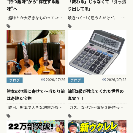
“持つ趣味”から“存在する趣
「教わる」じゃなくて「引っ張
味”へ
り出してる」
趣味とか大好きなものっていいよね〜人生を楽しくしてくれるし、毎日を豊かにしてくれる。 でも、これって…
最近つくづく思うんだけど、「何かを教えてる」なんて、実はちょっと違うんじゃないかな〜〜〜と。 だって、本当のところ「教える」ことなんて、…
2026/07/29
2026/07/28
ブログ
ブログ
熊本の地震に寄せて〜当たり前
簿記3級が教えてくれた世界の
は奇跡＆宝物
真実？！
昨日、熊本で大きな地震がありました。 ニュース見るたびに、これ以上被害が広がらず、みなさんが無事でいてくださること…
ガズ、なぜか〜簿記３級持ってるんですよ！！かつて、趣味で！？とったの。。。 これ、やってみるとめちゃ…