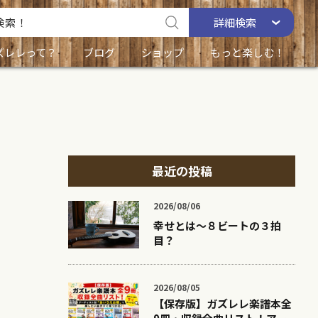
詳細
検索
ズレレって？
ブログ
ショップ
もっと楽しむ！
最近の投稿
2026/08/06
幸せとは〜８ビートの３拍
目？
2026/08/05
【保存版】ガズレレ楽譜本全