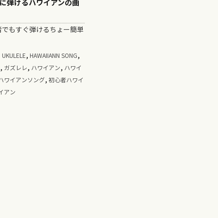
に弾けるハワイアンの曲
でもすぐ弾けるちょー簡単
,
,
N UKULELE
HAWAIIANN SONG
,
,
,
ガズレレ
ハワイアン
ハワイ
,
ハワイアンソング
初心者ハワイ
イアン