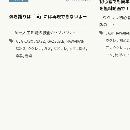
初心者でも簡単
を無料動画で！
弾き語りは「ai」には再現できないよー
ウクレレ初心者
版の「…
AI＝人工知能の技術がどんどん…
EASY HAWAIIA
ウクレレ初心者
,
,
,
,
AI
G-LABO
GAZZ
GAZZLELE
HAWAIIANN
,
アンウクレレ
,
,
,
,
,
,
SONG
ウクレレ
ガズ
ガズレレ
人生
幸せ
,
アン
簡単ハワ
,
楽器
音楽