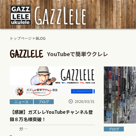
トップページ
> BLOG
YouTubeで簡単ウクレレ
GAZZLELE
2020/03/31
ニュース
ブログ
【感謝】ガズレレYouTubeチャンネル登
録８万名様突破！
ガ…
ブログ