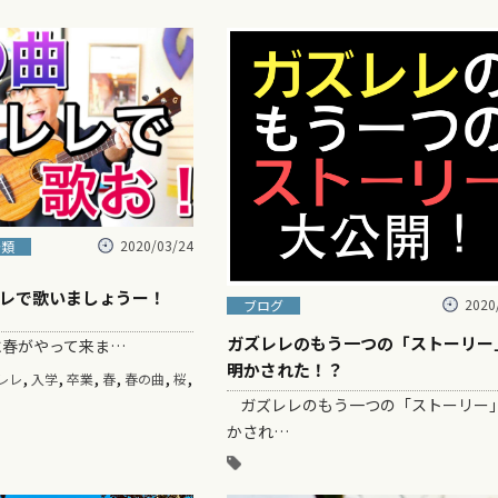
2020/03/24
分類
レで歌いましょうー！
2020
ブログ
ガズレレのもう一つの「ストーリー
春がやって来ま…
明かされた！？
,
,
,
,
,
,
レレ
入学
卒業
春
春の曲
桜
ガズレレのもう一つの「ストーリー
かされ…