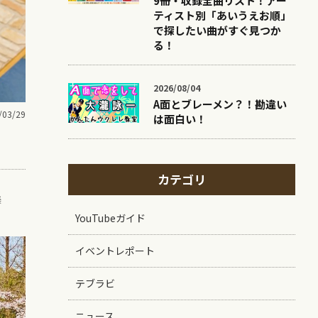
9冊・収録全曲リスト！アー
ティスト別「あいうえお順」
で探したい曲がすぐ見つか
る！
2026/08/04
A面とブレーメン？！勘違い
/03/29
は面白い！
カテゴリ
楽
YouTubeガイド
イベントレポート
テブラビ
ニュース