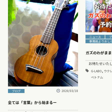
ニュース
ブ
事務局よりおし
ガズのわがまま
お待たせいたし
,
G-LABO
ウク
ベトナム
2020/03/18
ブログ
全ては「言葉」から始まるー