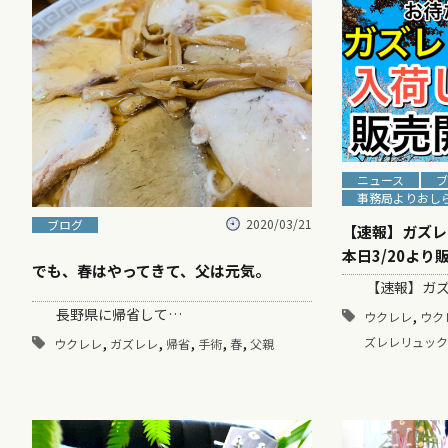
ニュース
ブ
事務局よりおし
2020/03/21
ブログ
【速報】ガズレ
本日3/20より
でも、春はやってきて、父は元気。
【速報】ガズ
長野県に帰省して…
,
ウクレレ
ウク
,
,
,
,
,
ズレレリュック
ウクレレ
ガズレレ
帰省
手術
春
父親