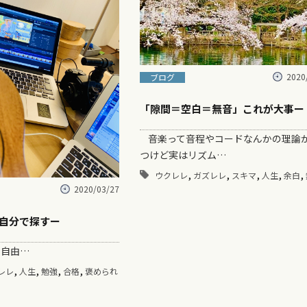
2020
ブログ
「隙間＝空白＝無音」これが大事ー
音楽って音程やコードなんかの理論
つけど実はリズム…
,
,
,
,
,
ウクレレ
ガズレレ
スキマ
人生
余白
2020/03/27
自分で探すー
自由…
,
,
,
,
レレ
人生
勉強
合格
褒められ