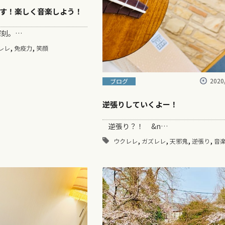
す！楽しく音楽しよう！
刻。…
,
,
レレ
免疫力
笑顔
2020
ブログ
逆張りしていくよー！
逆張り？！ &n…
,
,
,
,
ウクレレ
ガズレレ
天邪鬼
逆張り
音