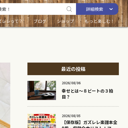
詳細
検索
ズレレって？
ブログ
ショップ
もっと楽しむ！
最近の投稿
2026/08/06
幸せとは〜８ビートの３拍
目？
2026/08/05
【保存版】ガズレレ楽譜本全