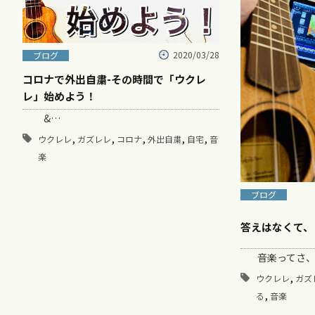
2020/03/28
ブログ
コロナで外出自粛-その時間で「ウクレ
レ」始めよう！
&…
,
,
,
,
,
ウクレレ
ガズレレ
コロナ
外出自粛
自宅
音
楽
ブログ
答えはなくて、
音楽ってさ、
,
ウクレレ
ガズ
,
る
音楽