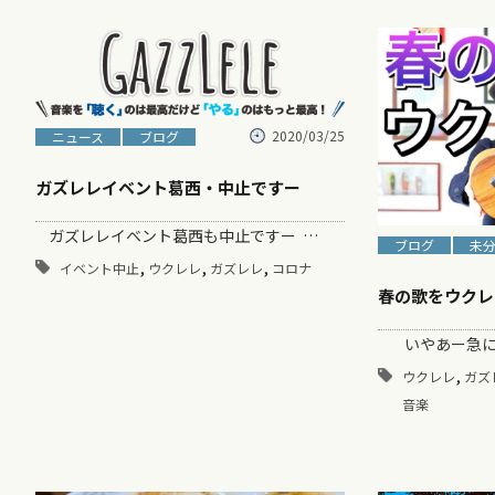
2020/03/25
ニュース
ブログ
ガズレレイベント葛西・中止ですー
ガズレレイベント葛西も中止ですー …
ブログ
未
,
,
,
イベント中止
ウクレレ
ガズレレ
コロナ
春の歌をウクレ
いやあー急に
,
ウクレレ
ガズ
音楽