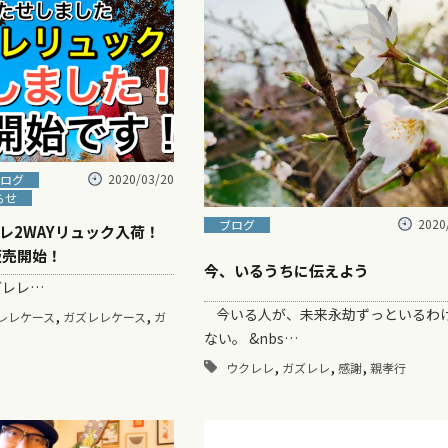
2020/03/20
ログ
らせ
2020
ブログ
レ2WAYリュック入荷！
販売開始！
今、いるうちに伝えよう
レレ…
今いる人が、未来永劫ずっといるわ
,
,
レレケース
ガズレレケース
ガ
ない。 &nbs…
,
,
,
ウクレレ
ガズレレ
感謝
親孝行