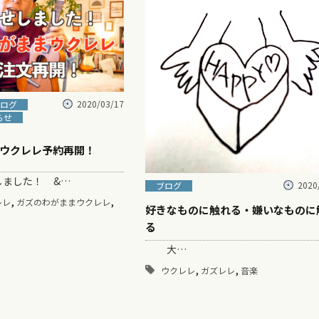
2020/03/17
ログ
らせ
ウクレレ予約再開！
ました！ &…
2020
ブログ
,
,
レレ
ガズのわがままウクレレ
好きなものに触れる・嫌いなものに
る
大…
,
,
ウクレレ
ガズレレ
音楽