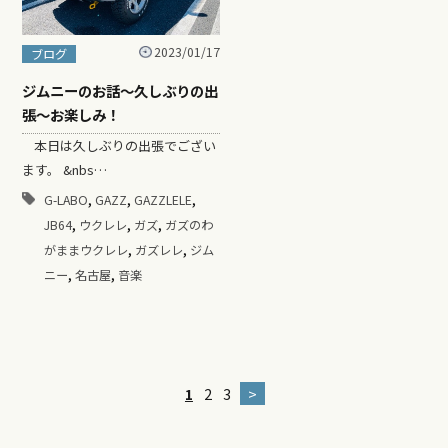
2023/01/17
ブログ
ジムニーのお話〜久しぶりの出
張〜お楽しみ！
本日は久しぶりの出張でござい
ます。 &nbs…
,
,
,
G-LABO
GAZZ
GAZZLELE
,
,
,
JB64
ウクレレ
ガズ
ガズのわ
,
,
がままウクレレ
ガズレレ
ジム
,
,
ニー
名古屋
音楽
1
2
3
>