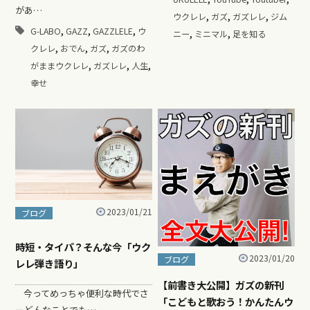
があ…
,
,
,
ウクレレ
ガズ
ガズレレ
ジム
,
,
,
G-LABO
GAZZ
GAZZLELE
ウ
,
,
ニー
ミニマル
足を知る
,
,
,
クレレ
おでん
ガズ
ガズのわ
,
,
,
がままウクレレ
ガズレレ
人生
幸せ
2023/01/21
ブログ
時短・タイパ？そんな今「ウク
2023/01/20
ブログ
レレ弾き語り」
【前書き大公開】ガズの新刊
今ってめっちゃ便利な時代でさ
「こどもと歌おう！かんたんウ
ーどんなことでも…