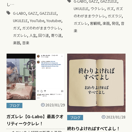
,
,
,
G-LABO
GAZZ
GAZZLELE
し…
,
,
,
UKULELE
ウクレレ
ガズ
ガズ
,
,
,
G-LABO
GAZZ
GAZZLELE
,
,
のわがままウクレレ
ガズラジ
,
,
,
UKULELE
YouTube
Youtuber
,
,
,
,
ガズレレ
客観視
楽器
発信
音
,
,
ガズ
ガズのわがままウクレレ
楽
,
,
,
,
ガズレレ
人生
回り道
寄り道
,
楽器
音楽
2023/01/29
ブログ
ガズレレ【G-Labo】最高クオ
2023/01/28
ブログ
リティーウクレレ！
終わりよければすべてよし！