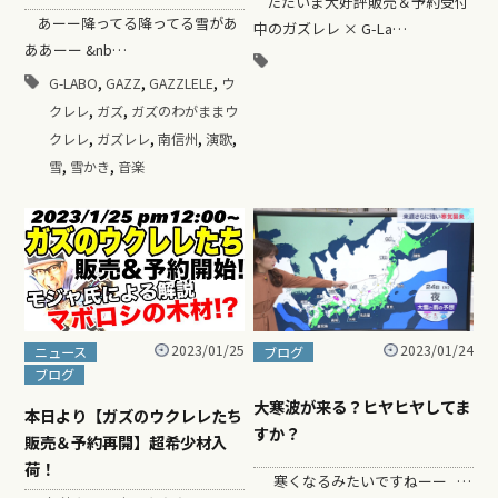
ただいま大好評販売＆予約受付
あーー降ってる降ってる雪があ
中のガズレレ × G-La…
ああーー &nb…
,
,
,
G-LABO
GAZZ
GAZZLELE
ウ
,
,
クレレ
ガズ
ガズのわがままウ
,
,
,
,
クレレ
ガズレレ
南信州
演歌
,
,
雪
雪かき
音楽
2023/01/24
2023/01/25
ブログ
ニュース
ブログ
大寒波が来る？ヒヤヒヤしてま
本日より【ガズのウクレレたち
すか？
販売＆予約再開】超希少材入
荷！
寒くなるみたいですねーー …