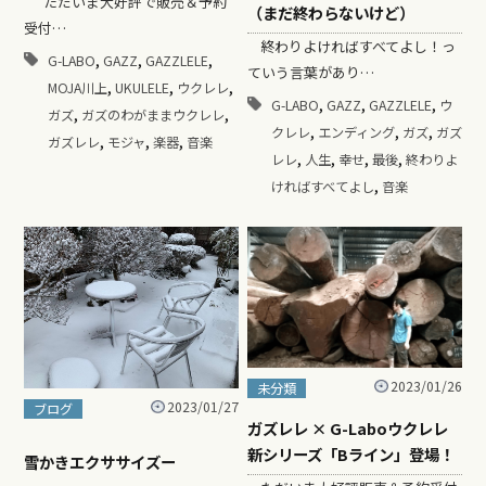
ただいま大好評で販売＆予約
（まだ終わらないけど）
受付…
終わりよければすべてよし！っ
,
,
,
G-LABO
GAZZ
GAZZLELE
ていう言葉があり…
,
,
,
MOJA川上
UKULELE
ウクレレ
,
,
,
G-LABO
GAZZ
GAZZLELE
ウ
,
,
ガズ
ガズのわがままウクレレ
,
,
,
クレレ
エンディング
ガズ
ガズ
,
,
,
ガズレレ
モジャ
楽器
音楽
,
,
,
,
レレ
人生
幸せ
最後
終わりよ
,
ければすべてよし
音楽
2023/01/26
未分類
2023/01/27
ブログ
ガズレレ × G-Laboウクレレ
新シリーズ「Bライン」登場！
雪かきエクササイズー