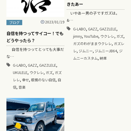
きたあー
いやあー男の子ですガズは。
&…
2023/01/19
ブログ
,
,
,
G-LABO
GAZZ
GAZZLELE
自信を持つってサイコー！でも
,
,
,
,
jimny
YouTube
ウクレレ
ガズ
どうやったら？
,
ガズのわがままウクレレ
ガズレ
自信を持つってとっても大事だ
,
,
,
レ
ジムニー
ジムニーJB64
ジ
な…
,
ムニーカスタム
納車
,
,
,
G-LABO
GAZZ
GAZZLELE
,
,
,
UKULELE
ウクレレ
ガズ
ガズ
,
,
,
レレ
幸せ
根拠のない自信
自
,
信
音楽