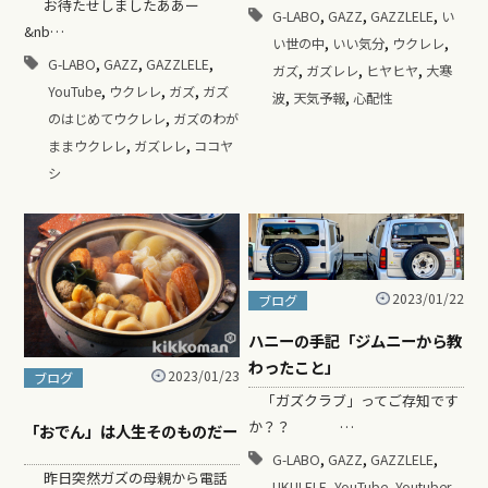
お待たせしましたああー
,
,
,
G-LABO
GAZZ
GAZZLELE
い
&nb…
,
,
,
い世の中
いい気分
ウクレレ
,
,
,
G-LABO
GAZZ
GAZZLELE
,
,
,
ガズ
ガズレレ
ヒヤヒヤ
大寒
,
,
,
YouTube
ウクレレ
ガズ
ガズ
,
,
波
天気予報
心配性
,
のはじめてウクレレ
ガズのわが
,
,
ままウクレレ
ガズレレ
ココヤ
シ
2023/01/22
ブログ
ハニーの手記「ジムニーから教
わったこと」
2023/01/23
ブログ
「ガズクラブ」ってご存知です
か？？ …
「おでん」は人生そのものだー
,
,
,
G-LABO
GAZZ
GAZZLELE
昨日突然ガズの母親から電話
,
,
,
UKULELE
YouTube
Youtuber