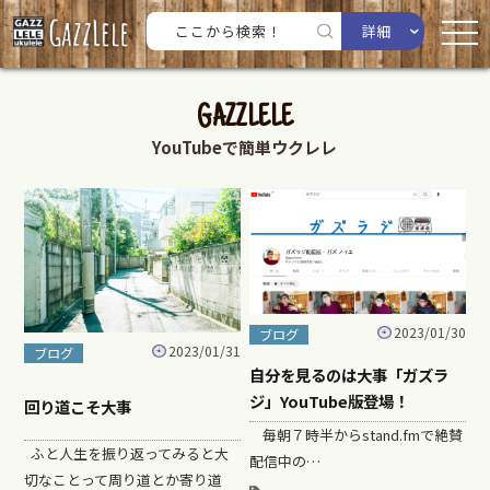
詳細
GAZZLELE
YouTubeで簡単ウクレレ
2023/01/30
ブログ
2023/01/31
ブログ
自分を見るのは大事「ガズラ
ジ」YouTube版登場！
回り道こそ大事
毎朝７時半からstand.fmで絶賛
ふと人生を振り返ってみると大
配信中の…
切なことって周り道とか寄り道