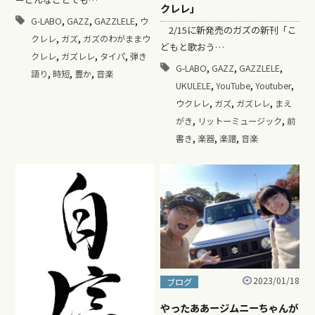
クレレ」
,
,
,
G-LABO
GAZZ
GAZZLELE
ウ
2/15に新発売のガズの新刊「こ
,
,
クレレ
ガズ
ガズのわがままウ
どもと歌おう…
,
,
,
クレレ
ガズレレ
タイパ
弾き
,
,
,
G-LABO
GAZZ
GAZZLELE
,
,
,
語り
時短
豊か
音楽
,
,
,
UKULELE
YouTube
Youtuber
,
,
,
ウクレレ
ガズ
ガズレレ
まえ
,
,
がき
リットーミュージック
前
,
,
,
書き
楽器
楽譜
音楽
2023/01/18
ブログ
やったああージムニーちゃんが