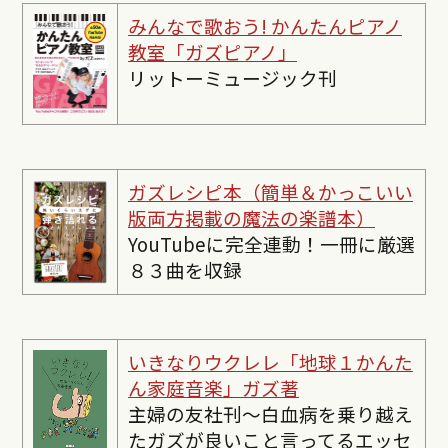
みんなで歌おう! かんたんピ
アノ
教室「ガズピアノ」
リットーミュージック刊
ガズレシピ本（簡単＆かっこいい
版両方掲載の魔法の楽譜本）
YouTubeに完全連動！一冊に厳選
８３曲を収録
いきなりウクレレ「地球１かんた
ん家庭音楽」ガズ著
主婦の友社刊〜白血病を乗り越え
たガズが良いこと言ってるエッセ