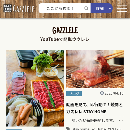
詳細
GAZZLELE
YouTubeで簡単ウクレレ
2020/04/10
ブログ
動画を見て、即行動？！焼肉と
ガズレレ STAY HOME
だいたい毎晩晩酌します。 …
,
,
,
stay home
YouTube
ウクレレ