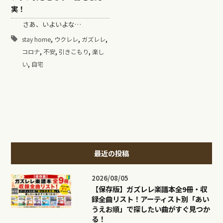
実！
さあ、いよいよな…
,
,
,
stay home
ウクレレ
ガズレレ
,
,
,
コロナ
不安
引きこもり
楽し
,
い
自宅
最近の投稿
2026/08/05
【保存版】ガズレレ楽譜本全9冊・収
録全曲リスト！アーティスト別「あい
うえお順」で探したい曲がすぐ見つか
る！