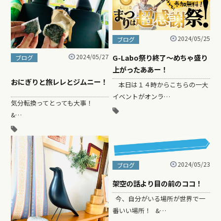
2024/05/25
ブログ
G-Labo祭り終了〜めちゃ盛り
2024/05/27
ブログ
上がったああー！
おにぎりと旅レレとジムニー！
本日は１４時からこちらの一大
イベントがオンラ…
気分転換ってとっても大事！
&…
2024/05/23
ブログ
架空の話より目の前のココ！
今、自分がいる場所が世界で一
番いい場所！ &…