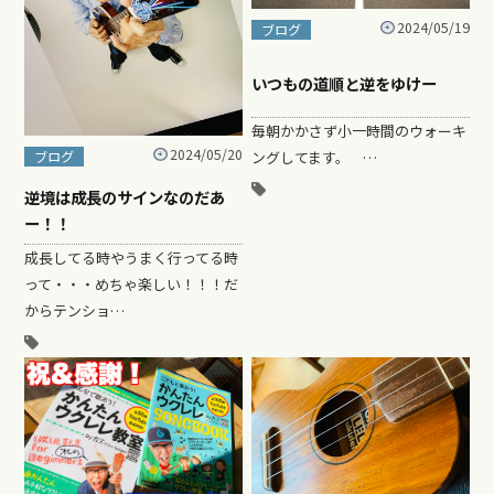
2024/05/19
ブログ
いつもの道順と逆をゆけー
毎朝かかさず小一時間のウォーキ
2024/05/20
ングしてます。 …
ブログ
逆境は成長のサインなのだあ
ー！！
成長してる時やうまく行ってる時
って・・・めちゃ楽しい！！！だ
からテンショ…