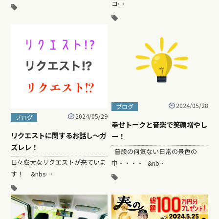
コ…
2024/05/28
ブログ
2024/05/29
ブログ
幸せトークと音楽で笑顔増やし
リクエストに関するお話し〜ガ
ー！
ズレレ！
普段の何気ない日常の景色の
日々膨大なリクエストが来ていま
中・・・・ &nb…
す！ &nbs…