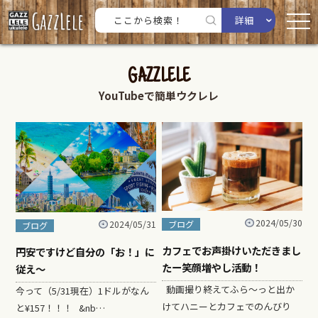
詳細
GAZZLELE
YouTubeで簡単ウクレレ
2024/05/30
2024/05/31
ブログ
ブログ
カフェでお声掛けいただきまし
円安ですけど自分の「お！」に
たー笑顔増やし活動！
従え〜
動画撮り終えてふら〜っと出か
今って（5/31現在）1ドルがなん
けてハニーとカフェでのんびり
と¥157！！！ &nb…