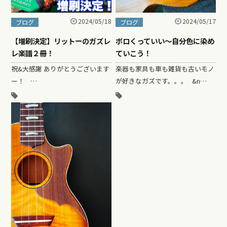
2024/05/18
2024/05/17
ブログ
ブログ
【増刷決定】リットーのガズレ
ボロくっていい〜自分色に染め
レ楽譜２冊！
ていこう！
祝&大感謝 ありがとうございます
楽器も家具も車も雑貨も古いモノ
ー！ …
が好きなガズです。。。 &n…