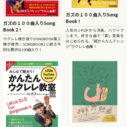
ガズの１００曲入りSong
Book！
ガズの１００曲入りSong
Book 2！
人気のJ-POPから洋楽、ハワイア
ンまで、好きな曲で「即」音楽を
ウクレレ弾き語りSONGBOOK第２
はじめられる、“超かんたんアレン
弾が発売！SONGBOOK1に続き今
ジ”ウクレレ曲集！
回も贅沢な100曲入り！