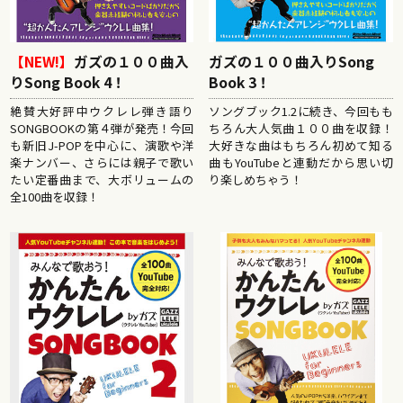
【NEW!】
ガズの１００曲入
ガズの１００曲入りSong
りSong Book 4！
Book 3！
絶賛大好評中ウクレレ弾き語り
ソングブック1.2に続き、今回もも
SONGBOOKの第４弾が発売！今回
ちろん大人気曲１００曲を収録！
も新旧J-POPを中心に、演歌や洋
大好きな曲はもちろん初めて知る
楽ナンバー、さらには親子で歌い
曲もYouTubeと連動だから思い切
たい定番曲まで、大ボリュームの
り楽しめちゃう！
全100曲を収録！