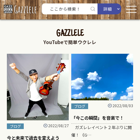
詳細
GAZZLELE
YouTubeで簡単ウクレレ
2022/08/03
ブログ
「今この瞬間」を音楽で！
2022/08/27
ブログ
ガズレレイベント２年ぶりに開
催！ 《G…
今と未来で過去を変えよう