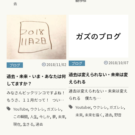
髄移植
去
2018/10/07
ブログ
2018/11/02
ブログ
過去は変えられない・未来は変
過去・未来・いま・あなたは何
えられる
してますか？
過去は変えられない・未来は変え
みなさんビックリンコですよね！
られる 僕たち…
もうさ、１１月だって！ つい…
,
,
,
Youtuber
ウクレレ
ガズレレ
,
,
,
YouTube
ウクレレ
ガズレレ
,
,
,
未来
未来を描く
過去
野音
,
,
,
,
,
この瞬間
人生
今しか
夢
未来
,
,
現在
生きる
過去