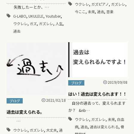
,
,
,
ウクレレ
ガズピアノ
ガズレレ
失敗したーとか、…
,
,
,
今ここ
未来
過去
音楽
,
,
,
G-LABO
UKULELE
Youtuber
,
,
,
,
ウクレレ
ガズ
ガズレレ
人生
過去
2019/09/08
ブログ
はい！過去は変えられます！！
2021/02/18
ブログ
自分の過去って、変えられます
か？ &nb…
過去は変えられる。
,
,
,
ウクレレ
ガズレレ
未来
白血
…
,
,
,
病
過去
過去は変えられる
骨
,
,
,
ウクレレ
ガズレレ
大丈夫
過