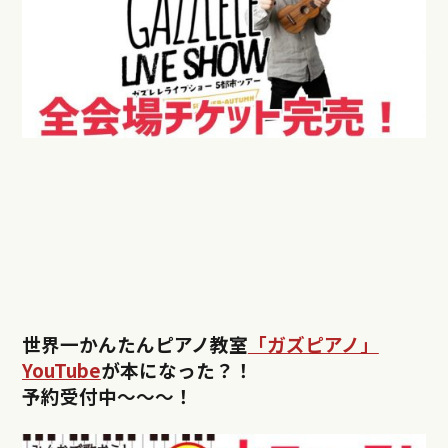
世界一かんたんピアノ教室
「ガズピアノ」
YouTube
が本になった？！
予約受付中〜〜〜！