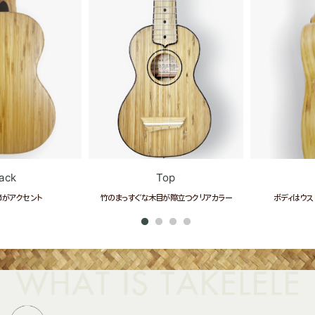
ack
Top
節がアクセント
竹のまっすぐな木目が際立つクリアカラー
ボディはウス