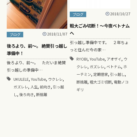
2018/10/27
ブログ
粗大ごみ切断！〜今夜ベトナム
へ
2018/11/07
ブログ
引っ越し準備中です。 ２年ちょ
後ろより、前～。 絶賛引っ越し
っと住んだ今の家…
準備中！
,
,
,
RYOBI
YouTube
アオザイ
ウ
後ろより、前～。 ただいま絶賛
,
,
,
クレレ
ガズレレ
ベトナム
ホ
引っ越しの準備中…
,
,
,
ーチミン
定期借家
引っ越し
,
,
,
UKULELE
YouTube
ウクレレ
,
,
断捨離
粗大ゴミ切断
電動ノコ
,
,
,
ガズレレ
人生
前向き
引っ越
ギリ
,
,
し
後ろ向き
断捨離