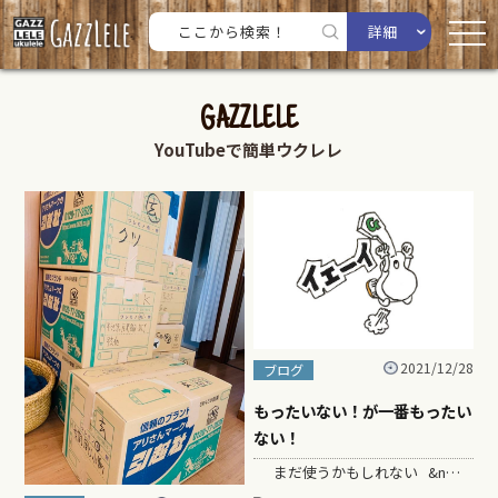
詳細
GAZZLELE
YouTubeで簡単ウクレレ
2021/12/28
ブログ
もったいない！が一番もったい
ない！
まだ使うかもしれない &n…