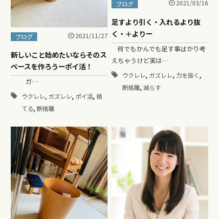
2021/03/16
ブログ
足すより引く・入れるより抜
く・＋よりー
2021/11/27
ブログ
何でもかんでも足す事ばかり考
新しいこと始めたいならそのス
えちゃうけど実は…
ペースを作ろうーポイ活！
,
,
,
ウクレレ
ガズレレ
力を抜く
ガ…
,
断捨離
減らす
,
,
,
ウクレレ
ガズレレ
ポイ活
捨
,
てる
断捨離