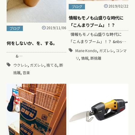
2019/02/22
ブログ
情報もモノも山盛りな時代に
「こんまりブーム」！？
2019/11/06
ブログ
情報もモノも山盛りな時代に
「こんまりブーム」！？ &nbs…
何をしないか、を、する。
,
,
Marie Kondo
ガズレレ
コンマ
&…
,
,
リ
情報
断捨離
,
,
,
ウクレレ
ガズレレ
捨てる
断
,
捨離
音楽