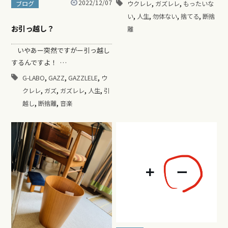
,
,
2022/12/07
ブログ
ウクレレ
ガズレレ
もったいな
,
,
,
,
い
人生
勿体ない
捨てる
断捨
お引っ越し？
離
いやあー突然ですがー引っ越し
するんですよ！ …
,
,
,
G-LABO
GAZZ
GAZZLELE
ウ
,
,
,
,
クレレ
ガズ
ガズレレ
人生
引
,
,
越し
断捨離
音楽