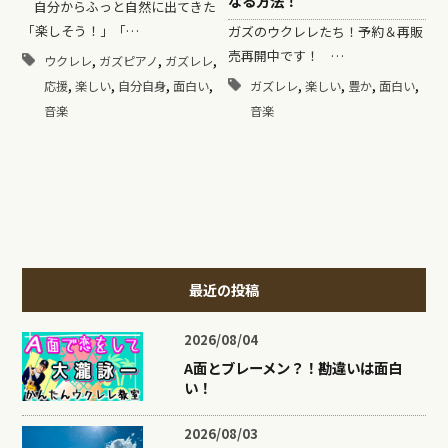
なる方法！
自分からふっと自然に出てきた
「楽しそう！」「…
ガズのウクレレたち！予約＆再販
売再開中です！ …
,
,
,
ウクレレ
ガズピアノ
ガズレレ
,
,
,
,
,
,
,
,
ガズレレ
楽しい
豊か
面白い
応援
楽しい
自分自身
面白い
音楽
音楽
最近の投稿
2026/08/04
A面とブレーメン？！勘違いは面白
い！
2026/08/03