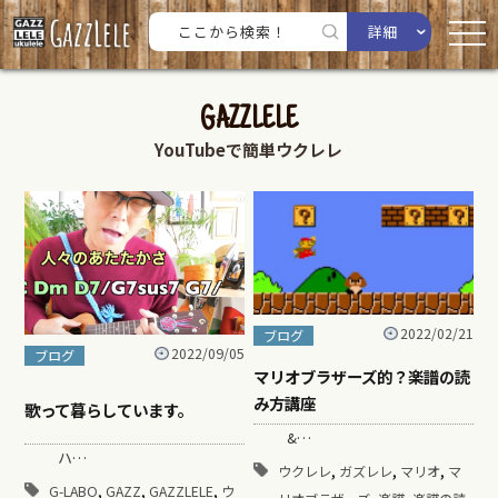
詳細
GAZZLELE
YouTubeで簡単ウクレレ
2022/02/21
ブログ
2022/09/05
ブログ
マリオブラザーズ的？楽譜の読
み方講座
歌って暮らしています。
&…
ハ…
,
,
,
ウクレレ
ガズレレ
マリオ
マ
,
,
,
G-LABO
GAZZ
GAZZLELE
ウ
,
,