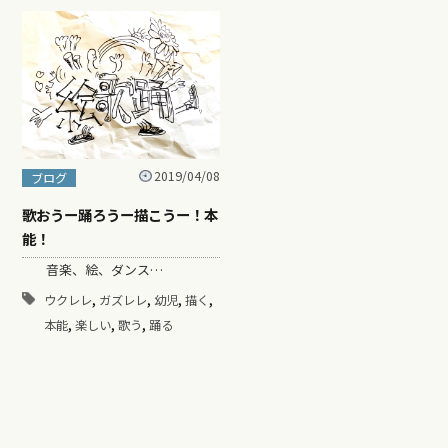
2019/04/08
ブログ
歌おうー踊ろうー描こうー！本
能！
音楽、絵、ダンス…
,
,
,
,
ウクレレ
ガズレレ
幼児
描く
,
,
,
本能
楽しい
歌う
踊る