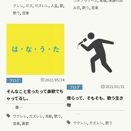
リオブラザーズ
楽譜
楽譜の読
,
,
,
,
,
クレレ
ガズ
ガズレレ
人生
歌
,
,
み方
歌う
音楽
,
歌う
音楽
2021/05/24
ブログ
2021/01/31
ブログ
そんなこと言ったって鼻歌でち
僕らって、そもそも、歌う生き
ゃってるし。
物
楽…
…
,
,
,
,
ウクレレ
ガズレレ
本能
歌う
,
,
,
ウクレレ
ガズレレ
歌う
音楽
鼻歌