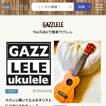
詳細
GAZZLELE
YouTubeで簡単ウクレレ
2022/02/05
ブログ
ウクレレ弾いてたらギタリスト
にバカにされた・・？