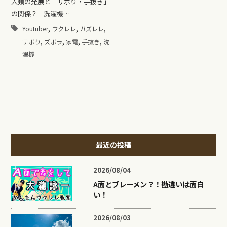
人類の発展と「サボり・手抜き」
の関係？ 洗濯機…
,
,
,
Youtuber
ウクレレ
ガズレレ
,
,
,
,
サボり
ズボラ
家電
手抜き
洗
濯機
最近の投稿
2026/08/04
A面とブレーメン？！勘違いは面白
い！
2026/08/03