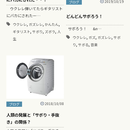
2019/10/19
ブログ
ウクレレ弾いてたらギタリスト
にバカにされたー…
どんどんサボろう！
,
,
,
ウクレレ
ガズレレ
かんたん
サボろう！ &n…
,
,
,
ギタリスト
サボり
ズボラ
人
,
,
,
ウクレレ
ガズ
ガズレレ
サボ
生
,
,
り
サボる
音楽
2018/10/08
ブログ
人類の発展と「サボり・手抜
き」の関係？