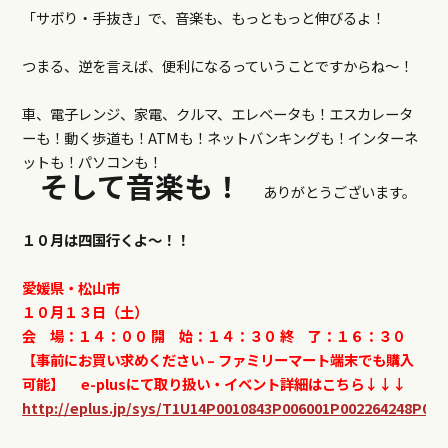
「サボり・手抜き」で、音楽も、もっともっと伸びるよ！
つまる、逆を言えば、便利になるっていうことですからね～！
車、電子レンジ、家電、クルマ、
エレベータも！エスカレータ
ーも！動く歩道も！ATMも！ネットバンキングも！インターネ
ットも！パソコンも！
そして音楽も！
ありがとうございます。
１０月は四国行くよ〜！！
愛媛県・松山市
１０月１３日（土）
会 場：１４：００
開 始：１４：３０
終 了：１６：３０
【事前にお買い求めください – ファミリーマート端末でも購入
可能】
e-plusにて取り扱い・イベント詳細はこちら↓↓↓
http://eplus.jp/sys/T1U14P0010843P006001P002264248P003