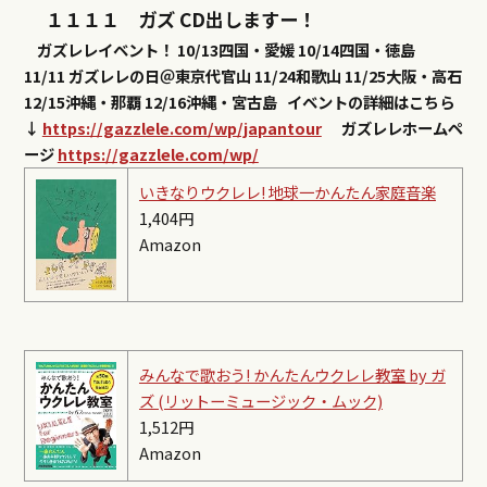
ガズレレイベント！
10/13四国・愛媛
10/14四国・徳島
11/11 ガズレレの日＠東京代官山
11/24和歌山
11/25大阪・高石
12/15沖縄・那覇
12/16沖縄・宮古島
イベントの詳細はこちら
↓
https://gazzlele.com/wp/japantour
ガズレレホームペ
ージ
https://gazzlele.com/wp/
いきなりウクレレ! 地球一かんたん家庭音楽
1,404円
Amazon
みんなで歌おう! かんたんウクレレ教室 by ガ
ズ (リットーミュージック・ムック)
1,512円
Amazon