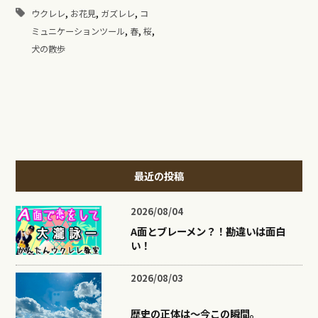
,
,
,
ウクレレ
お花見
ガズレレ
コ
,
,
,
ミュニケーションツール
春
桜
犬の散歩
最近の投稿
2026/08/04
A面とブレーメン？！勘違いは面白
い！
2026/08/03
歴史の正体は〜今この瞬間。