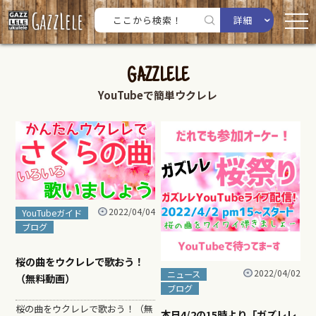
詳細
GAZZLELE
YouTubeで簡単ウクレレ
2022/04/04
YouTubeガイド
ブログ
桜の曲をウクレレで歌おう！
2022/04/02
ニュース
（無料動画）
ブログ
桜の曲をウクレレで歌おう！（無
本日4/2の15時より「ガズレレ