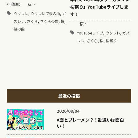
料動画） &n…
桜祭り」YouTubeライブしま
,
,
す！
ウクレレ
ウクレレで桜の曲
ガ
,
,
,
,
ズレレ
さくら
さくらの曲
桜
桜…
桜の曲
,
,
YouTubeライブ
ウクレレ
ガズ
,
,
,
レレ
さくら
桜
桜祭り
最近の投稿
2026/08/04
A面とブレーメン？！勘違いは面白
い！