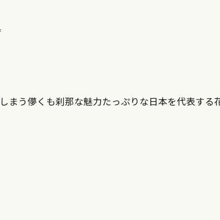
＝
てしまう儚くも刹那な魅力たっぷりな日本を代表する