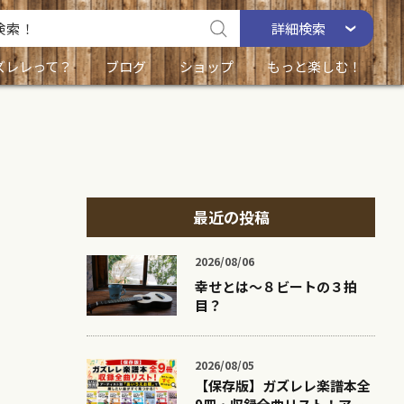
詳細
検索
ズレレって？
ブログ
ショップ
もっと楽しむ！
最近の投稿
2026/08/06
幸せとは〜８ビートの３拍
目？
2026/08/05
【保存版】ガズレレ楽譜本全