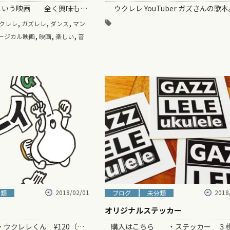
マンマミーアという映画 全く興味もなかったんですが、なんとなく、この映画を見…
,
,
,
クレレ
ガズレレ
ダンス
マン
,
,
,
ージカル映画
映画
楽しい
音
2018/02/01
2018
分類
ブログ
未分類
オリジナルステッカー
購入はこちら ・ウクレレくん ¥120（税込） ガズレレからLINEスタンプ登場！！！！ …