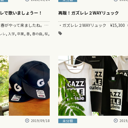
レで歌いましょうー！
再販！ガズレレ２WAYリュック
いやあー急に春がやって来ましたね。。 &nb…
,
,
,
,
,
,
レレ
入学
卒業
春
春の曲
桜
2019/09/18
2019
未分類