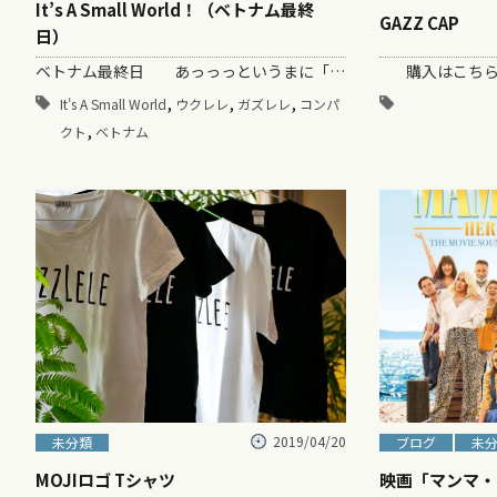
It’s A Small World！（ベトナム最終
GAZZ CAP
日）
ベトナム最終日 あっっっというまに「ガズと行くベトナムツアー＋セミオーダーウクレレツアー」終了！ &nb…
,
,
,
It's A Small World
ウクレレ
ガズレレ
コンパ
,
クト
ベトナム
2019/04/20
未分類
ブログ
未
MOJIロゴ Tシャツ
映画「マンマ・