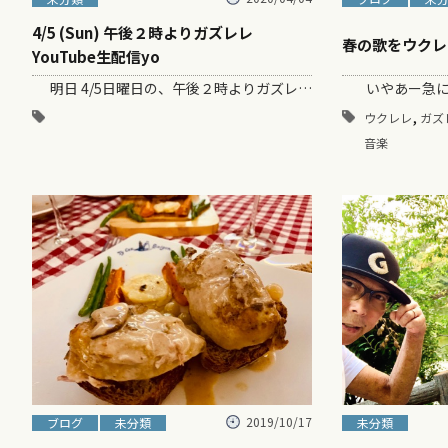
4/5 (Sun) 午後２時よりガズレレ
春の歌をウクレ
YouTube生配信yo
明日 4/5日曜日の、午後２時よりガズレレYouTube生配信予定！ 是非ご…
,
ウクレレ
ガズ
音楽
2019/10/17
ブログ
未分類
未分類