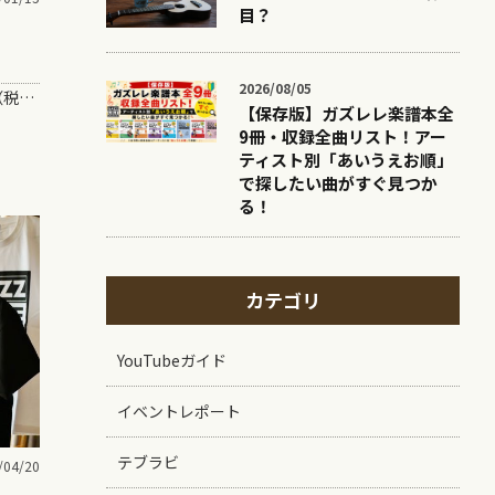
目？
2026/08/05
・ガズレレ２WAYリュック ¥15,300（税込・送料無料） 【予約販売開始 限定100個】 お待たせ致しました！…
【保存版】ガズレレ楽譜本全
9冊・収録全曲リスト！アー
ティスト別「あいうえお順」
で探したい曲がすぐ見つか
る！
カテゴリ
YouTubeガイド
イベントレポート
テブラビ
/04/20