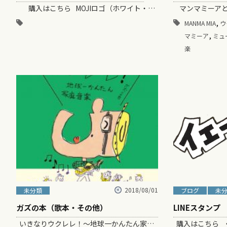
購入はこちら MOJIロゴ（ホワイト・ブラック）¥3,590（税込・送料無料） MOJIロゴ（限定MOJIカラ…
,
MANMA MIA
ウ
,
マミーア
ミュ
楽
2018/08/01
未分類
ブログ
未
ガズの本（歌本・その他）
LINEスタンプ
いきなりウクレレ！〜地球一かんたん家庭音楽〜」 （主婦の友社刊） ​ ​8/1発売！ガズがいいこと言ってる本を出版！ 絶賛発売中！！