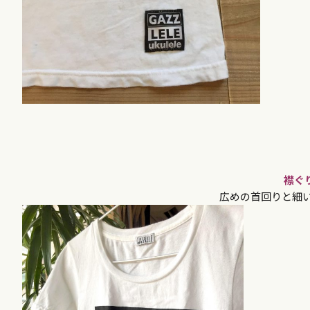
襟ぐ
広めの首回りと細