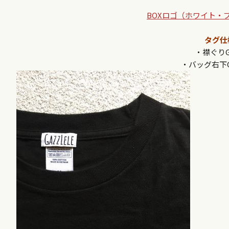
BOXロゴ（ホワイト・
タグ仕
・襟ぐりGA
・バッグ右下G