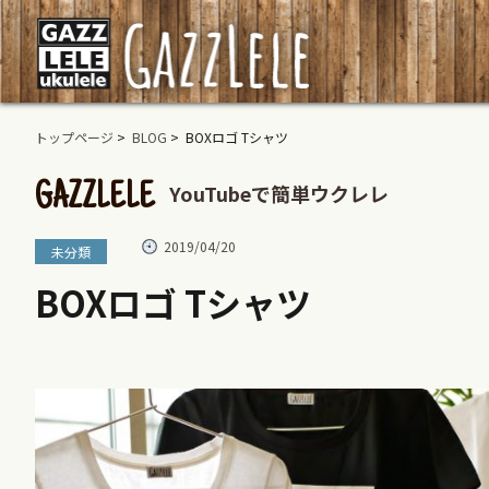
トップページ
>
BLOG
> BOXロゴ Tシャツ
YouTubeで簡単ウクレレ
GAZZLELE
2019/04/20
未分類
BOXロゴ Tシャツ