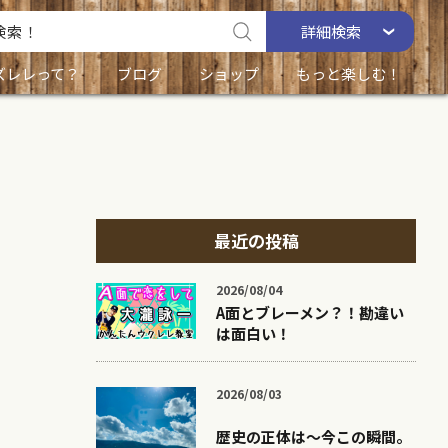
詳細
検索
ズレレって？
ブログ
ショップ
もっと楽しむ！
最近の投稿
2026/08/04
A面とブレーメン？！勘違い
は面白い！
2026/08/03
歴史の正体は〜今この瞬間。