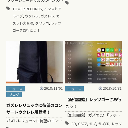
タワーレコードでガズのインストアライブ決定！ ２０１９年１月１７日にタワーレコード新宿店にて！ …
,
TOWER RECORDS
インストア
,
,
,
ライブ
ウクレレ
ガズレレ
ガ
,
,
ズレレ大合唱
タワレコ
レッツ
ゴーさあ行こう！
2018/11/01
2018/10/31
ニュース
ニュース
ブログ
【配信開始】レッツゴーさあ行
ガズレレリュックに待望のコン
こう！
サートウクレレ用登場！
【配信開始】 ガズのCD 「レッツゴーさあ行こう！」 CD発売前に各主要ダウンロードサイトにて配信開始しました！！ゲット！ https://www.tuneco…
ガズレレリュックに待望のコンサートウクレレ用登場！ 久々新グッズのお知らせです。 一見ウクレレケースには全く見えない大…
,
,
,
,
CD
GAZZ
ガズ
ガズCD
レッツ