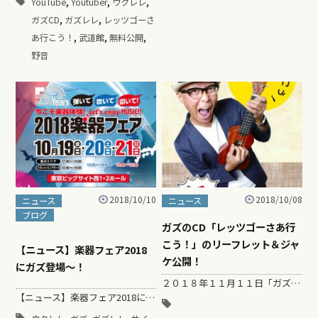
,
,
,
YouTube
Youtuber
ウクレレ
,
,
ガズCD
ガズレレ
レッツゴーさ
,
,
,
あ行こう！
武道館
無料公開
野音
2018/10/10
2018/10/08
ニュース
ニュース
ブログ
ガズのCD「レッツゴーさあ行
こう！」のリーフレット＆ジャ
【ニュース】楽器フェア2018
ケ公開！
にガズ登場～！
２０１８年１１月１１日「ガズレレの日」＠代官山イベント https://gazzlele.com/wp/gazzlelenohi1111/ &nb…
【ニュース】楽器フェア2018にガズ登場～！ ２年に一度だけ開催される日本最大の楽器総合イベント「楽器フェア」 &nbs…
,
,
,