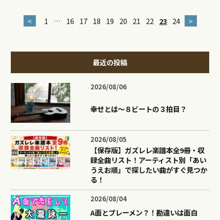
<
1
…
16
17
18
19
20
21
22
23
24
>
最近の投稿
2026/08/06
幸せとは〜８ビートの３拍目？
2026/08/05
【保存版】ガズレレ楽譜本全9冊・収
録全曲リスト！アーティスト別「あい
うえお順」で探したい曲がすぐ見つか
る！
2026/08/04
A面とブレーメン？！勘違いは面白