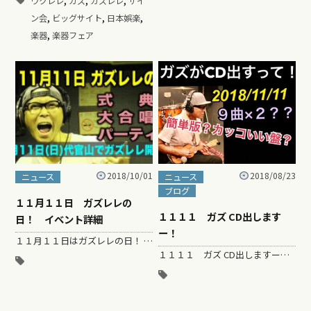
ウクレレ
ガズ
ガズレレ
サイ
,
,
,
ン会
ビッグサイト
日本娯楽
,
楽器
楽器フェア
2018/10/01
2018/08/23
ニュース
ニュース
ブログ
１１月１１日 ガズレレの
１１１１ ガズ CD出します
日！ イベント詳細
ー！
１１月１１日はガズレレの日！ みんなでウクレレ持って集まろう！！！ 詳細はこちら（イベントページにも載っていますので、そちらでも確認出来ます） *…
１１１１ ガズ CD出しますー！ １１１１は線が４本で弦が４本？で、ウクレレで、 ウクレレの日かな？って思ったら、 &…