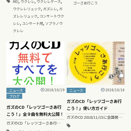
,
,
,
MEI
ウクレレ
ウクレレケース
ゴーさあ行こう
,
,
ウクレレリュック
ガズレレ
ガ
,
ズレレリュック
コンサートウク
,
,
レレ
コンサート用
ソプラノウ
クレレ
2018/10/19
2018/10/16
ニュース
ニュース
ブログ
ガズのCD「レッツゴーさあ行
ガズのCD「レッツゴーさあ行
こう！」使い方ガイド
こう！」全９曲を無料大公開！
ガズのCD 2018/11/15に全国発売！ Tower Recordsでも発売開始！ https://tower.jp/item/48344…
ガズのCD「レッツゴーさあ行こう！」全曲YouTubeにて大公開！ 全９曲を、余すことなく、Youtubeに大公開！ …