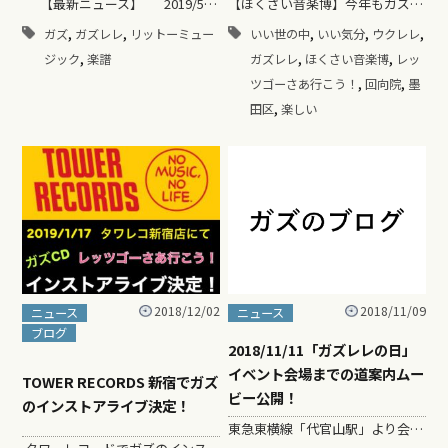
【最新ニュース】 2019/5/30にガズの本第２弾！ &nb…
【ほくさい音楽博】今年もガズ参加！ 2018年度「ほくさい音楽博」 ■日時 2019(平成31)年2月10日（日）12:30 開場 / 13:00…
,
,
,
,
,
ガズ
ガズレレ
リットーミュー
いい世の中
いい気分
ウクレレ
,
,
,
ジック
楽譜
ガズレレ
ほくさい音楽博
レッ
,
,
ツゴーさあ行こう！
回向院
墨
,
田区
楽しい
2018/12/02
2018/11/09
ニュース
ニュース
ブログ
2018/11/11「ガズレレの日」
イベント会場までの道案内ムー
TOWER RECORDS 新宿でガズ
ビー公開！
のインストアライブ決定！
東急東横線「代官山駅」より会場までへの道案内ムービーをアップしました！！ 2018/11/11「ガズレレの日」イベント会場までの道案内！ &n…