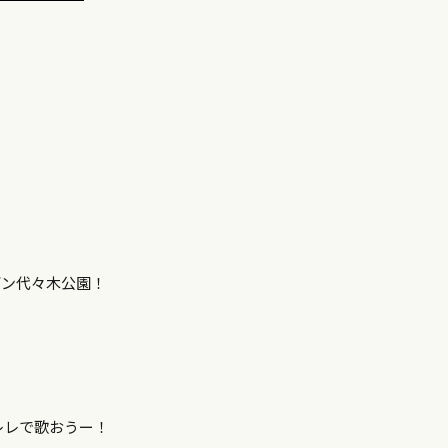
デン代々木公園！
レレで歌おうー！