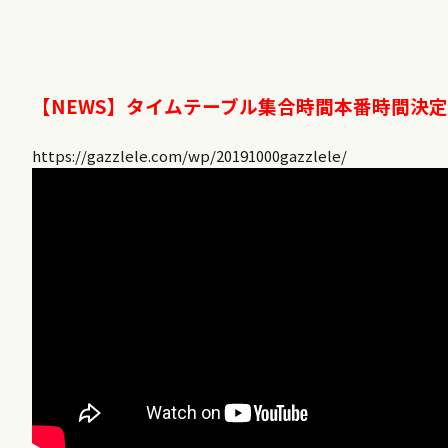
【NEWS】タイムテーブル集合時間本番時間決
https://gazzlele.com/wp/20191000gazzlele/