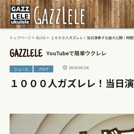
トップページ
>
BLOG
> １０００人ガズレレ！当日演奏する曲大公開！時間
YouTubeで簡単ウクレレ
GAZZLELE
2019/05/24
ニュース
ブログ
１０００人ガズレレ！当日演