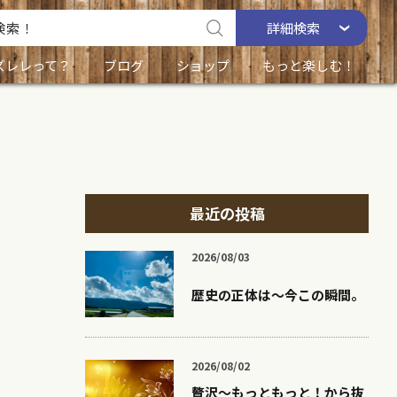
詳細
検索
ズレレって？
ブログ
ショップ
もっと楽しむ！
最近の投稿
2026/08/03
歴史の正体は〜今この瞬間。
2026/08/02
贅沢〜もっともっと！から抜