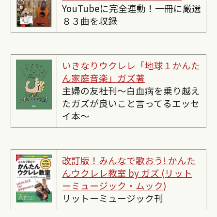
YouTubeに完全連動！一冊に厳選
８３曲を収録
いきなりウクレレ「地球１かんた
ん家庭音楽」ガズ著
主婦の友社刊〜白血病を乗り越え
たガズが良いこと言ってるエッセ
イ本〜
改訂版！みんなで歌おう! かんた
んウクレレ教室 by ガズ (リット
ーミュージック・ムック)
リットーミュージック刊