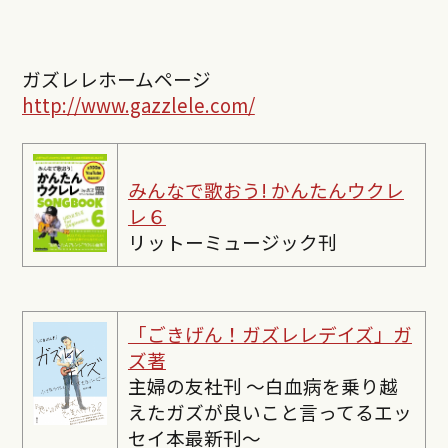
ガズレレホームページ
http://www.gazzlele.com/
みんなで歌おう! かんたんウクレ
レ６
リットーミュージック刊
「ごきげん！ガズレレデイズ」ガ
ズ著
主婦の友社刊 〜白血病を乗り越
えたガズが良いこと言ってるエッ
セイ本最新刊〜