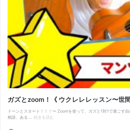
ガズとzoom！《 ウクレレレッスン〜世
ドーンとスタート！！！〜 Zoomを使って、ガズと1対1で過ご
ガ
相談、ある …
続きを読む
ズ
と