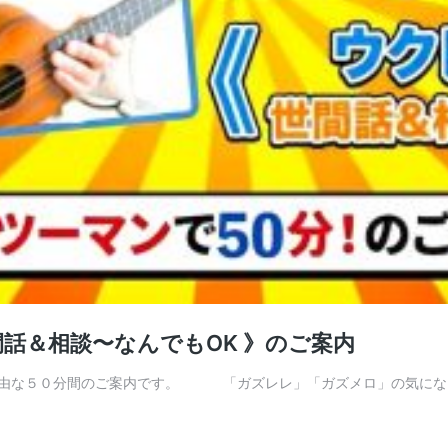
間話＆相談〜なんでもOK 》のご案内
す自由な５０分間のご案内です。 「ガズレレ」「ガズメロ」の気に