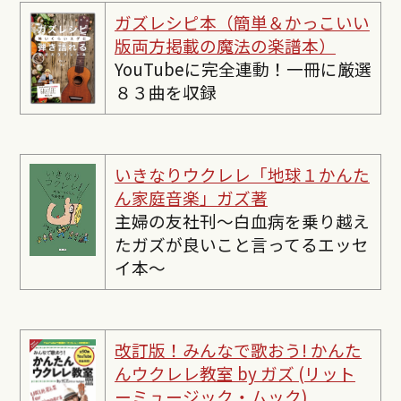
ガズレシピ本（簡単＆かっこいい
版両方掲載の魔法の楽譜本）
YouTubeに完全連動！一冊に厳選
８３曲を収録
いきなりウクレレ「地球１かんた
ん家庭音楽」ガズ著
主婦の友社刊〜白血病を乗り越え
たガズが良いこと言ってるエッセ
イ本〜
改訂版！みんなで歌おう! かんた
んウクレレ教室 by ガズ (リット
ーミュージック・ムック)