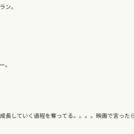
ラン。
ー。
で成長していく過程を奪ってる。。。。映画で言った