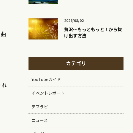
2026/08/02
贅沢〜もっともっと！から抜
余曲
け出す方法
カテゴリ
YouTubeガイド
それ
イベントレポート
テブラビ
ニュース