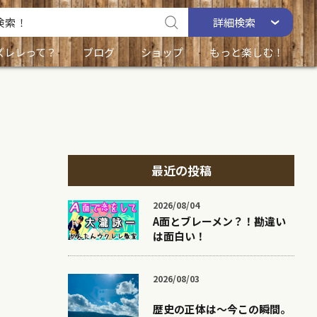
詳細
検索
ズレレって？
ブログ
ショップ
もっと楽しむ！
最近の投稿
2026/08/04
A面とブレーメン？！勘違い
は面白い！
2026/08/03
歴史の正体は〜今この瞬間。