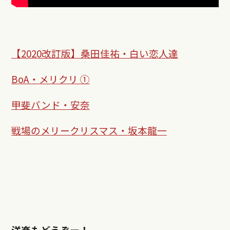
【2020改訂版】​桑田佳祐・白い恋人達
BoA・メリクリ ①
甲斐バンド・安奈
戦場のメリークリスマス・
坂本龍一
洋楽もどうぞー！