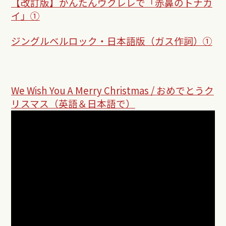
【改訂版】かんたんウクレレで「赤鼻のトナカ
イ」①
ジングルベルロック・日本語版（ガス作詞）①
We Wish You A Merry Christmas /
おめでとうク
リスマス（英語＆日本語で）