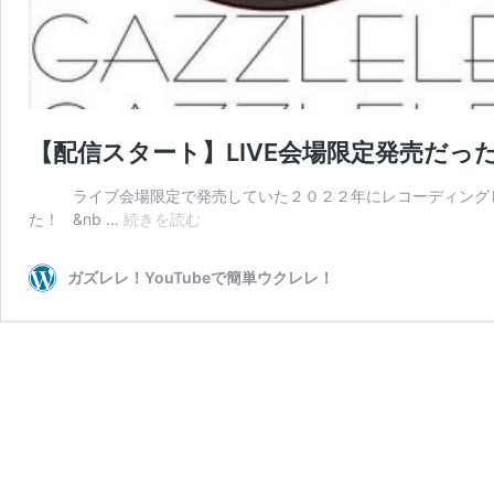
【配信スタート】LIVE会場限定発売だっ
ライブ会場限定で発売していた２０２２年にレコーディングし
【配
た！ &nb …
続きを読む
信
ス
ガズレレ！YouTubeで簡単ウクレレ！
タ
ー
ト】
LIVE
会
場
限
定
発