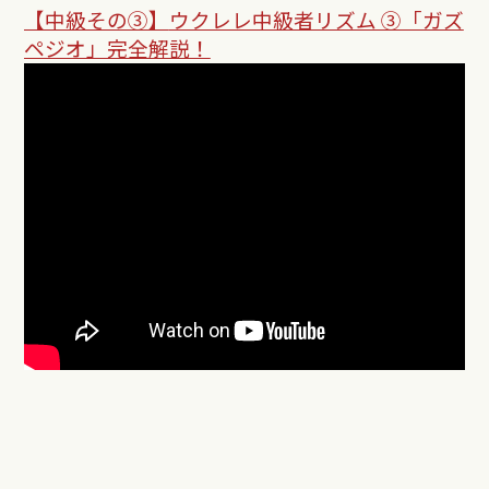
【中級その③】
ウクレレ中級者リズム ③「ガズ
ペジオ」完全解説！