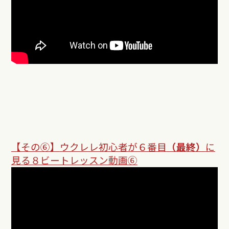
【その⑥】
ウクレレ初心者が６番目
（最終）
に
見る８ビートレッスン動画⑥