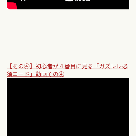
【その④】
初心者が４番目に見る「ガズレレ必
須コード」動画その④