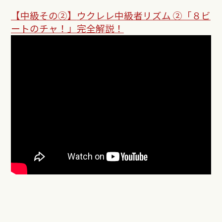
【中級その②】
ウクレレ中級者リズム ②「８ビ
ートのチャ！」完全解説！