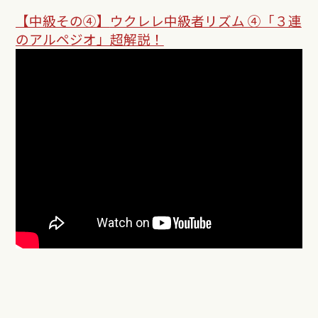
【中級その④】
ウクレレ中級者リズム ④「３連
のアルペジオ」超解説！