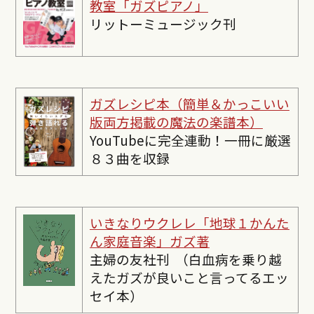
教室「ガズピアノ」
リットーミュージック刊
ガズレシピ本（簡単＆かっこいい
版両方掲載の魔法の楽譜本）
YouTubeに完全連動！一冊に厳選
８３曲を収録
いきなりウクレレ「地球１かんた
ん家庭音楽」ガズ著
主婦の友社刊 （白血病を乗り越
えたガズが良いこと言ってるエッ
セイ本）