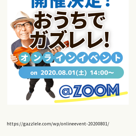
https://gazzlele.com/wp/onlineevent-20200801/