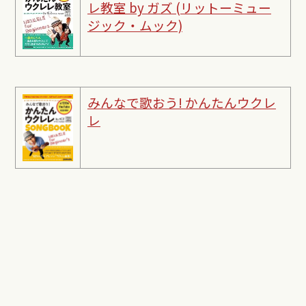
レ教室 by ガズ (リットーミュー
ジック・ムック)
みんなで歌おう! かんたんウクレ
レ