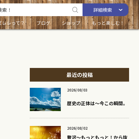
詳細
検索
ズレレって？
ブログ
ショップ
もっと楽しむ！
最近の投稿
2026/08/03
歴史の正体は〜今この瞬間。
2026/08/02
贅沢〜もっともっと！から抜