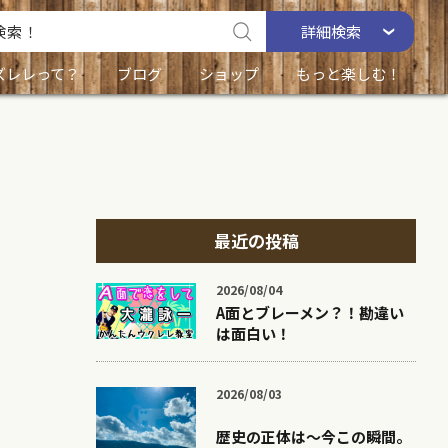
詳細
検索
ズレレって？
ブログ
ショップ
もっと楽しむ！
最近の投稿
2026/08/04
A面とブレーメン？！勘違い
は面白い！
2026/08/03
歴史の正体は〜今この瞬間。