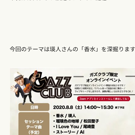
今回のテーマは
瑛人さん
の
「香水」を深掘りま