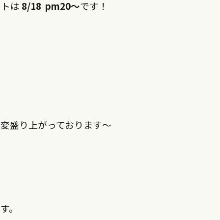
ントは
8/18 pm20
～
です！
大変盛り上がっております～
す。