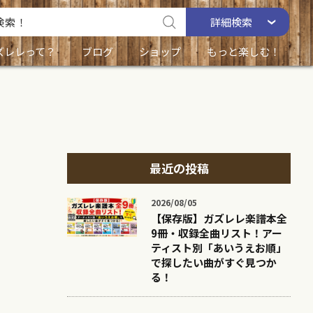
詳細
検索
ズレレって？
ブログ
ショップ
もっと楽しむ！
最近の投稿
2026/08/05
【保存版】ガズレレ楽譜本全
9冊・収録全曲リスト！アー
ティスト別「あいうえお順」
で探したい曲がすぐ見つか
る！