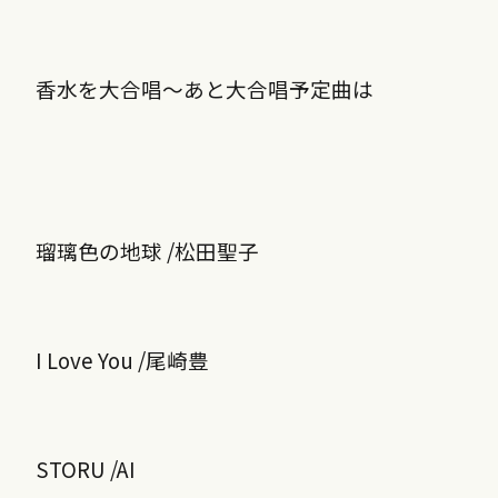
香水を大合唱～あと大合唱予定曲は
瑠璃色の地球 /松田聖子
I Love You /尾崎豊
STORU /AI