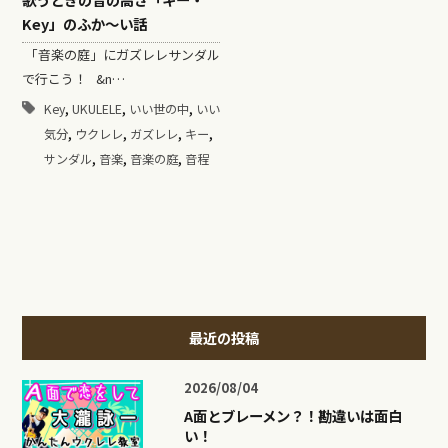
Key」のふか～い話
「音楽の庭」にガズレレサンダル
で行こう！ &n…
,
,
,
Key
UKULELE
いい世の中
いい
,
,
,
,
気分
ウクレレ
ガズレレ
キー
,
,
,
サンダル
音楽
音楽の庭
音程
最近の投稿
2026/08/04
A面とブレーメン？！勘違いは面白
い！