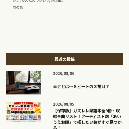
レレ
かんたんウクレレ
雨の曲
雨の歌
最近の投稿
2026/08/06
幸せとは〜８ビートの３拍目？
2026/08/05
【保存版】ガズレレ楽譜本全9冊・収
録全曲リスト！アーティスト別「あい
うえお順」で探したい曲がすぐ見つか
る！