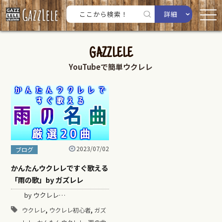
詳細
GAZZLELE
YouTubeで簡単ウクレレ
2023/07/02
ブログ
かんたんウクレレですぐ歌える
「雨の歌」by ガズレレ
by ウクレレ…
,
,
ウクレレ
ウクレレ初心者
ガズ
,
,
,