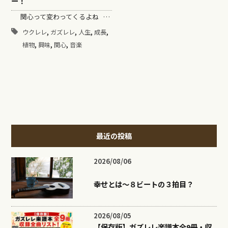
ー！
関心って変わってくるよね …
,
,
,
,
ウクレレ
ガズレレ
人生
成長
,
,
,
植物
興味
関心
音楽
最近の投稿
2026/08/06
幸せとは〜８ビートの３拍目？
2026/08/05
【保存版】ガズレレ楽譜本全9冊・収