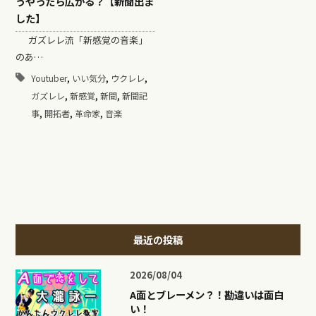
うやったら広がる？【新聞出ま
した】
ガズレレ流「新感覚の音楽」
のあ…
,
,
,
Youtuber
いい気分
ウクレレ
,
,
,
ガズレレ
新感覚
新聞
新聞記
,
,
,
事
開拓者
革命家
音楽
最近の投稿
2026/08/04
A面とブレーメン？！勘違いは面白
い！